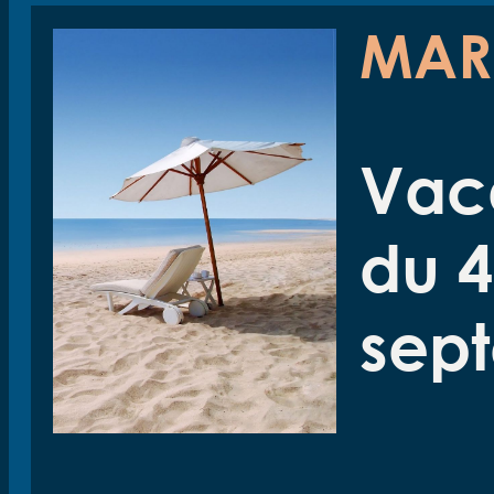
MAR.
Vac
du 4
sep